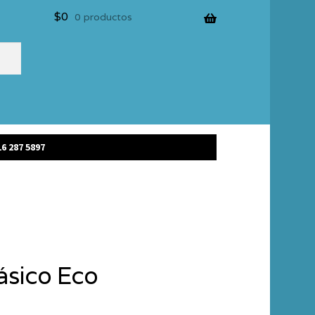
$
0
0 productos
6 287 5897
lásico Eco