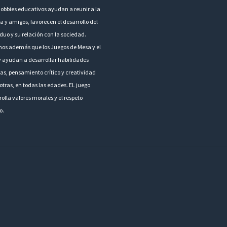
hobbies educativos ayudan a reunir a la
a y amigos, favorecen el desarrollo del
duo y su relación con la sociedad.
os además que los Juegos de Mesa y el
 ayudan a desarrollar habilidades
as, pensamiento crítico y creatividad
otras, en todas las edades. EL juego
olla valores morales y el respeto
o.