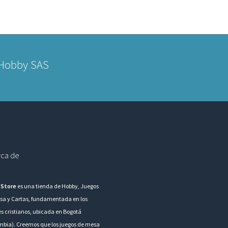
 Hobby SAS
ca de
 Store
es una tienda de Hobby, Juegos
sa y Cartas, fundamentada en los
es cristianos, ubicada en Bogotá
mbia). Creemos que los juegos de mesa