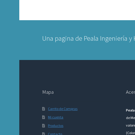
Una pagina de Peala Ingeniería y
Mapa
Acer
Carrito de Compras
Peala
Mi cuenta
de Me
valor
Productos
(Colo
Contacto