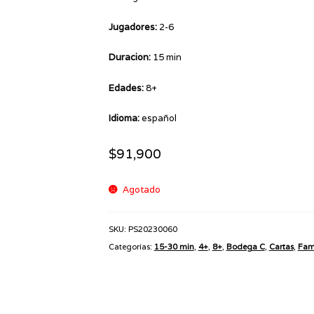
Jugadores:
2-6
Duracion:
15 min
Edades:
8+
Idioma:
español
$
91,900
Agotado
SKU:
PS20230060
Categorías:
15-30 min
,
4+
,
8+
,
Bodega C
,
Cartas
,
Fami