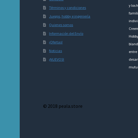
y los 
Términos y condiciones
famili
Juegos, hobby e ingeniería
indivi
Quienes somos
Creem
Información del Envío
Hobby
¡Ofertas!
bland
Noticias
entre 
¡NUEVOS!
desarr
mutu
© 2018 peala.store