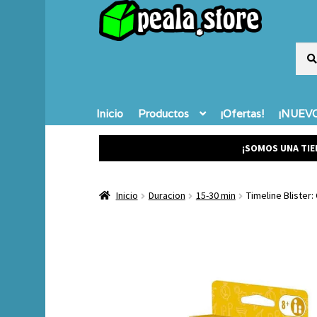
Busc
Busc
por:
Inicio
Productos
¡Ofertas!
¡NUEVO
¡SOMOS UNA TIE
Inicio
Duracion
15-30 min
Timeline Blister: