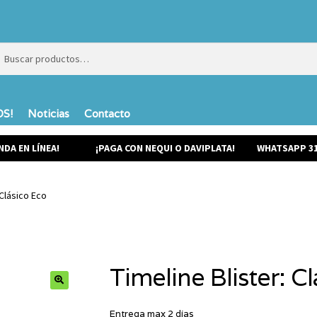
ar
ar
S!
Noticias
Contacto
NDA EN LÍNEA!
¡PAGA CON NEQUI O DAVIPLATA!
WHATSAPP 31
 Clásico Eco
Timeline Blister: C
Entrega max 2 días