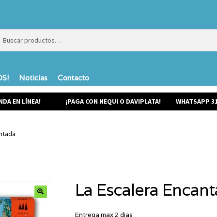
ar
ar
S!
Noticias
Contacto
NDA EN LÍNEA!
¡PAGA CON NEQUI O DAVIPLATA!
WHATSAPP 31
antada
La Escalera Encan
Entrega max 2 días