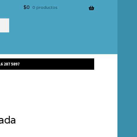
$
0
0 productos
6 287 5897
tada