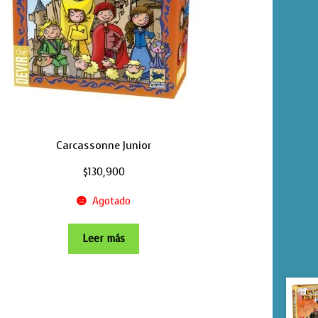
Carcassonne Junior
$
130,900
Agotado
Leer más