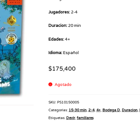
Jugadores:
2-4
Duracion:
20 min
Edades:
4+
Idioma:
Español
$
175,400
Agotado
SKU:
PS10150005
Categorías:
15-30 min
,
2-4
,
4+
,
Bodega D
,
Duracion
,
Etiquetas:
Devir
,
familiares