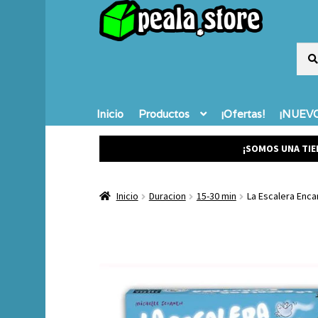
Busc
Busc
por:
Inicio
Productos
¡Ofertas!
¡NUEVO
¡SOMOS UNA TIE
Inicio
Duracion
15-30 min
La Escalera Enc