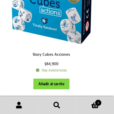
Story Cubes Acciones
$
84,900
Hay existencias
Añadir al carrito
0
Buscar
Buscar