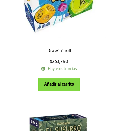
Draw´n´ roll
$
253,790
Hay existencias
Añadir al carrito