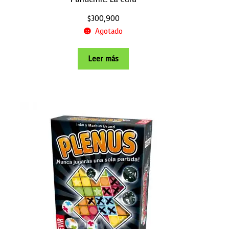
$
300,900
Agotado
Leer más