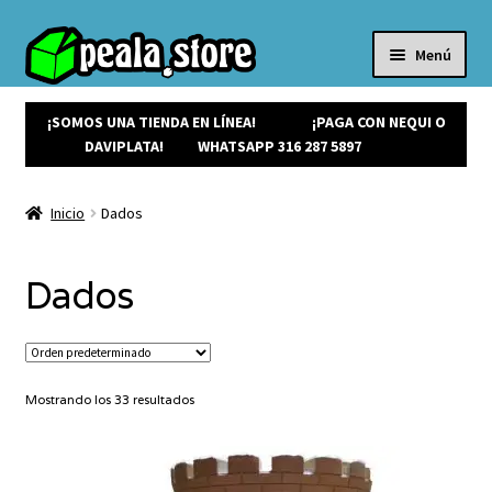
Menú
Inicio
Productos
¡SOMOS UNA TIENDA EN LÍNEA!
¡PAGA CON NEQUI O
Expandi
Tablero
DAVIPLATA!
WHATSAPP 316 287 5897
el
Cartas
menú
Dados
Inicio
Dados
hijo
Estrategia
Familiares
Guerra
Dados
Inglés
Infantiles
Fundas y Fichas CATÁN
Juegos de destreza
¡Ofertas!
Mostrando los 33 resultados
¡NUEVOS!
Noticias
Contacto