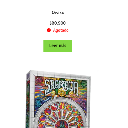
Qwixx
$
80,900
Agotado
Leer más