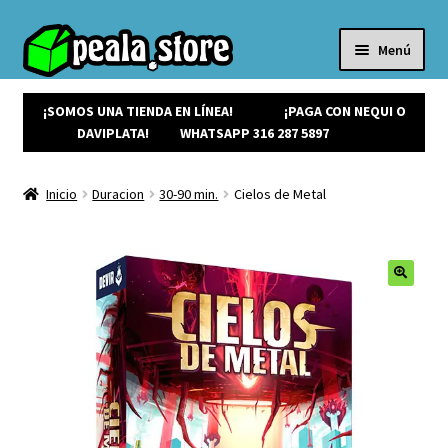
Menú
Inicio
Productos
¡SOMOS UNA TIENDA EN LÍNEA!
¡PAGA CON NEQUI O
Expandi
¡Ofertas!
DAVIPLATA!
WHATSAPP 316 287 5897
el
¡NUEVOS!
menú
Noticias
Inicio
Duracion
30-90 min.
Cielos de Metal
hijo
Contacto