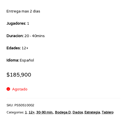
Entrega max 2 días
Jugadores:
1
Duracion:
20 - 40mins
Edades:
12+
Idioma:
Español
$
185,900
Agotado
SKU:
PS50510002
Categorías:
1
,
12+
,
30-90 min.
,
Bodega D
,
Dados
,
Estrategia
,
Tablero