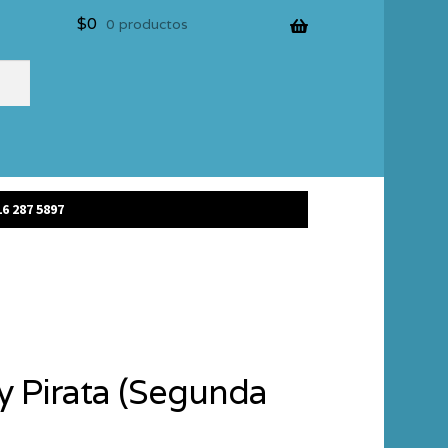
$
0
0 productos
6 287 5897
y Pirata (Segunda