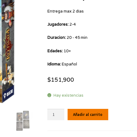
Entrega max 2 días
Jugadores:
2-4
Duracion:
20 - 45 min
Edades:
10+
Idioma:
Español
$
151,900
Hay existencias
Los
Añadir al carrito
Tesoros
del
Rey