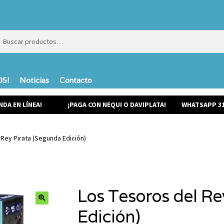
ar
ar
S!
Noticias
Contacto
NDA EN LÍNEA!
¡PAGA CON NEQUI O DAVIPLATA!
WHATSAPP 31
 Rey Pirata (Segunda Edición)
Los Tesoros del Re
Edición)