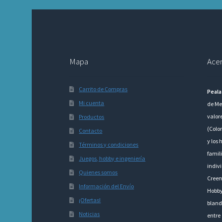
Mapa
Acer
Carrito de Compras
Peala
Mi cuenta
de Me
valor
Productos
(Colo
Contacto
y los 
Términos y condiciones
famili
Juegos, hobby e ingeniería
indivi
Quienes somos
Creem
Información del Envío
Hobby
¡Ofertas!
bland
Noticias
entre 