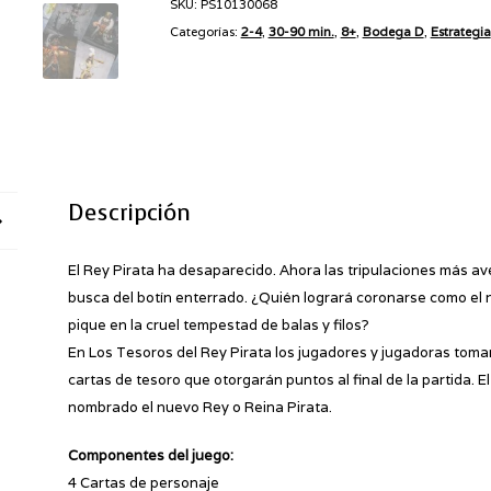
SKU:
PS10130068
Pirata
Categorías:
2-4
,
30-90 min.
,
8+
,
Bodega D
,
Estrategia
(Segunda
Edición)
cantidad
Descripción
El Rey Pirata ha desaparecido. Ahora las tripulaciones más a
busca del botín enterrado. ¿Quién logrará coronarse como el 
pique en la cruel tempestad de balas y filos?
En Los Tesoros del Rey Pirata los jugadores y jugadoras toman
cartas de tesoro que otorgarán puntos al final de la partida. E
nombrado el nuevo Rey o Reina Pirata.
Componentes del juego:
4 Cartas de personaje