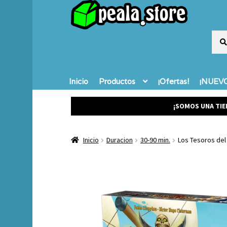
Busc
Busc
por:
Inicio
Productos
¡Ofertas!
¡NUEVO
¡SOMOS UNA TIE
Inicio
Duracion
30-90 min.
Los Tesoros del