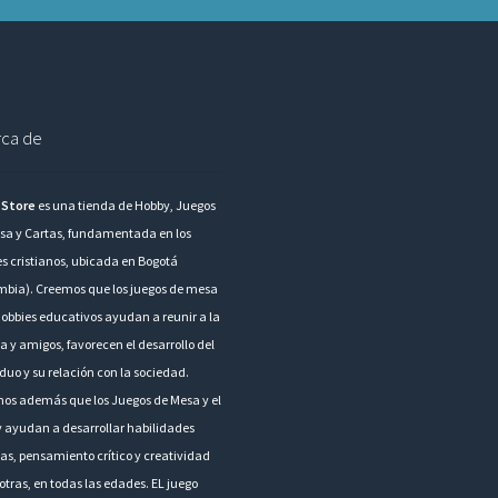
ca de
 Store
es una tienda de Hobby, Juegos
sa y Cartas, fundamentada en los
es cristianos, ubicada en Bogotá
mbia). Creemos que los juegos de mesa
hobbies educativos ayudan a reunir a la
a y amigos, favorecen el desarrollo del
duo y su relación con la sociedad.
os además que los Juegos de Mesa y el
 ayudan a desarrollar habilidades
as, pensamiento crítico y creatividad
otras, en todas las edades. EL juego