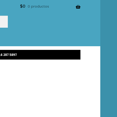
$
0
0 productos
6 287 5897