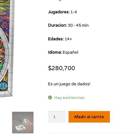
Jugadores:
1-4
Duracion:
30 - 45 min
Edades:
14+
Idioma:
Español
$
280,700
Es un juego de dados!
Hay existencias
Sagrada
Añadir al carrito
cantidad