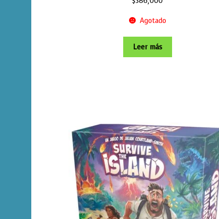
$
386,000
Agotado
Leer más