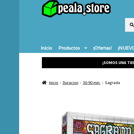
Busc
Busc
por:
Inicio
Productos
¡Ofertas!
¡NUEVO
¡SOMOS UNA TIE
Inicio
Duracion
30-90 min.
Sagrada