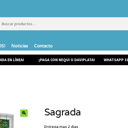
ar
ar
S!
Noticias
Contacto
NDA EN LÍNEA!
¡PAGA CON NEQUI O DAVIPLATA!
WHATSAPP 31
Sagrada
Entrega max 2 días