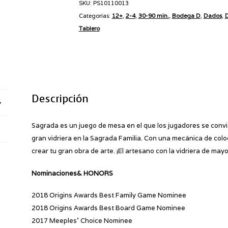
SKU:
PS10110013
Categorías:
12+
,
2-4
,
30-90 min.
,
Bodega D
,
Dados
,
D
Tablero
Descripción
Sagrada es un juego de mesa en el que los jugadores se conv
gran vidriera en la Sagrada Familia. Con una mecánica de col
crear tu gran obra de arte. ¡El artesano con la vidriera de ma
Nominaciones& HONORS
2018 Origins Awards Best Family Game Nominee
2018 Origins Awards Best Board Game Nominee
2017 Meeples’ Choice Nominee