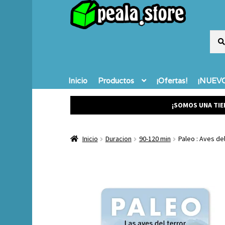
Busc
Busc
por:
Inicio
Productos
¡Ofertas!
¡NUEVO
¡SOMOS UNA TIE
Inicio
Duracion
90-120 min
Paleo : Aves de