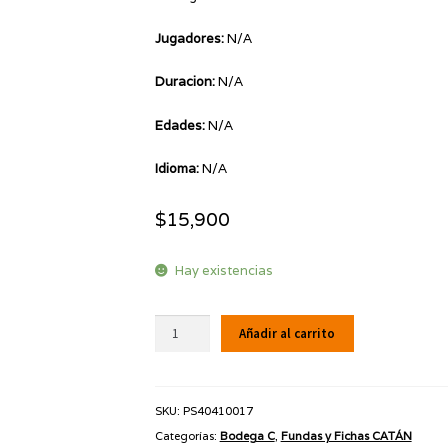
Jugadores:
N/A
Duracion:
N/A
Edades:
N/A
Idioma:
N/A
$
15,900
Hay existencias
Fundas
Añadir al carrito
Fantay
Flight
41
SKU:
PS40410017
x
Categorías:
Bodega C
,
Fundas y Fichas CATÁN