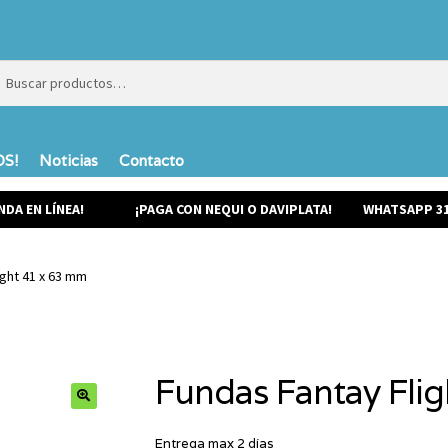
ar
ar
S!
Noticias
Contacto
NDA EN LÍNEA!
¡PAGA CON NEQUI O DAVIPLATA!
WHATSAPP 31
ight 41 x 63 mm
Fundas Fantay Fli
Entrega max 2 días