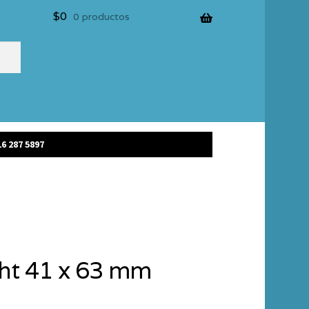
$
0
0 productos
6 287 5897
ght 41 x 63 mm