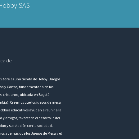
 Hobby SAS
ca de
 Store
es una tienda de Hobby, Juegos
sa y Cartas, fundamentada en los
es cristianos, ubicada en Bogotá
mbia). Creemos que los juegos de mesa
hobbies educativos ayudan a reunir a la
a y amigos, favorecen el desarrollo del
duo y su relación con la sociedad.
os además que los Juegos de Mesa y el