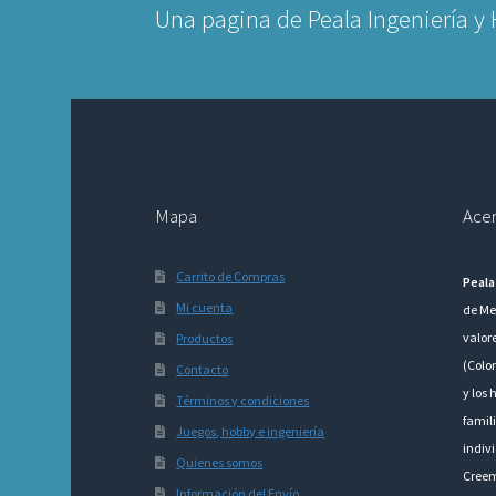
Una pagina de Peala Ingeniería y
Mapa
Acer
Carrito de Compras
Peala
Mi cuenta
de Me
valor
Productos
(Colo
Contacto
y los 
Términos y condiciones
famili
Juegos, hobby e ingeniería
indivi
Quienes somos
Creem
Información del Envío