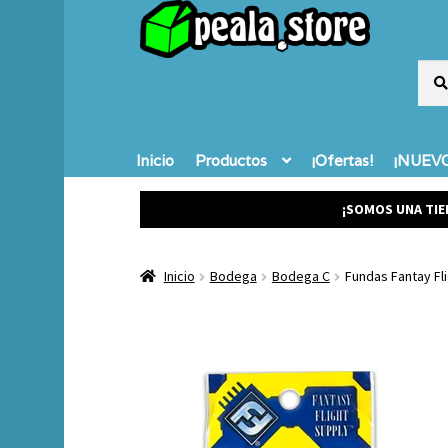
Busc
Busc
por:
Inicio
Productos
¡Ofertas!
¡NUEVO
¡SOMOS UNA TIE
Inicio
Bodega
Bodega C
Fundas Fantay Fl