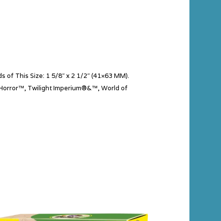
s of This Size: 1 5/8″ x 2 1/2″ (41×63 MM).
m Horror™, Twilight Imperium®&™, World of