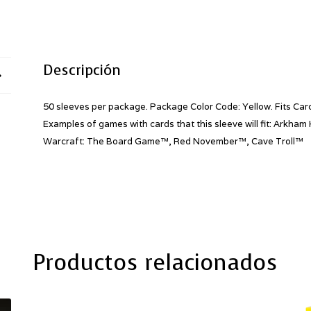
63
mm
cantidad
Descripción
50 sleeves per package. Package Color Code: Yellow. Fits Card
Examples of games with cards that this sleeve will fit: Arkha
Warcraft: The Board Game™, Red November™, Cave Troll™
Productos relacionados