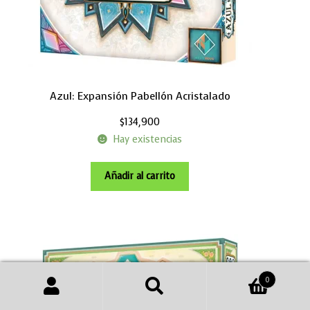
Azul: Expansión Pabellón Acristalado
$
134,900
Hay existencias
Añadir al carrito
0
Buscar
Buscar