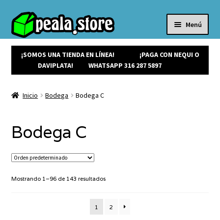
Menú
Inicio
Productos
¡SOMOS UNA TIENDA EN LÍNEA!
¡PAGA CON NEQUI O
Expandi
¡Ofertas!
DAVIPLATA!
WHATSAPP 316 287 5897
el
¡NUEVOS!
menú
Noticias
Inicio
Bodega
Bodega C
hijo
Contacto
Bodega C
Mostrando 1–96 de 143 resultados
1
2