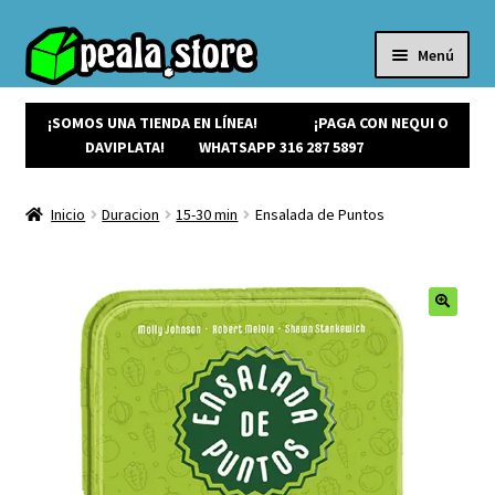
Menú
Inicio
Productos
¡SOMOS UNA TIENDA EN LÍNEA!
¡PAGA CON NEQUI O
Expandi
¡Ofertas!
DAVIPLATA!
WHATSAPP 316 287 5897
el
¡NUEVOS!
menú
Noticias
Inicio
Duracion
15-30 min
Ensalada de Puntos
hijo
Contacto