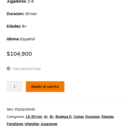
Jugadores:
2-6
Duracion:
30 min
Edades:
8+
Idioma:
Español
$
104,900
Hay existencias
Ensalada
Añadir al carrito
de
Puntos
cantidad
SKU:
PS20230043
Categorías:
15-30 min
,
4+
,
8+
,
Bodega D
,
Cartas
,
Duracion
,
Edades
,
Familiares
,
Infantiles
,
Jugadores