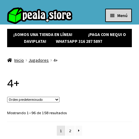
Menú
Inicio
Productos
¡SOMOS UNA TIENDA EN LÍNEA!
¡PAGA CON NEQUI O
Expandi
¡Ofertas!
DAVIPLATA!
WHATSAPP 316 287 5897
el
¡NUEVOS!
menú
Noticias
Inicio
Jugadores
4+
hijo
Contacto
4+
Mostrando 1–96 de 158 resultados
1
2