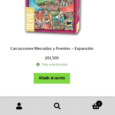
Carcassonne Mercados y Puentes – Expansión
$
93,500
Hay existencias
Añadir al carrito
0
Buscar
Buscar