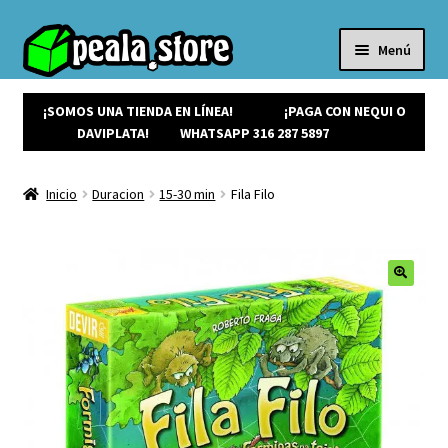
Menú
Inicio
Productos
¡SOMOS UNA TIENDA EN LÍNEA!
¡PAGA CON NEQUI O
Expandi
¡Ofertas!
DAVIPLATA!
WHATSAPP 316 287 5897
el
¡NUEVOS!
menú
Noticias
Inicio
Duracion
15-30 min
Fila Filo
hijo
Contacto