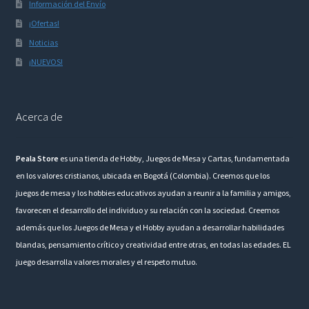
Información del Envío
¡Ofertas!
Noticias
¡NUEVOS!
Acerca de
Peala Store
es una tienda de Hobby, Juegos de Mesa y Cartas, fundamentada
en los valores cristianos, ubicada en Bogotá (Colombia). Creemos que los
juegos de mesa y los hobbies educativos ayudan a reunir a la familia y amigos,
favorecen el desarrollo del individuo y su relación con la sociedad. Creemos
además que los Juegos de Mesa y el Hobby ayudan a desarrollar habilidades
blandas, pensamiento crítico y creatividad entre otras, en todas las edades. EL
juego desarrolla valores morales y el respeto mutuo.