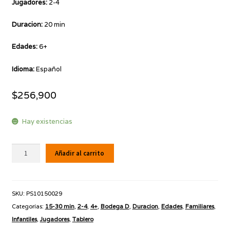
Jugadores:
2-4
Duracion:
20 min
Edades:
6+
Idioma:
Español
$
256,900
Hay existencias
Fila
Añadir al carrito
Filo
cantidad
SKU:
PS10150029
Categorías:
15-30 min
,
2-4
,
4+
,
Bodega D
,
Duracion
,
Edades
,
Familiares
,
Infantiles
,
Jugadores
,
Tablero