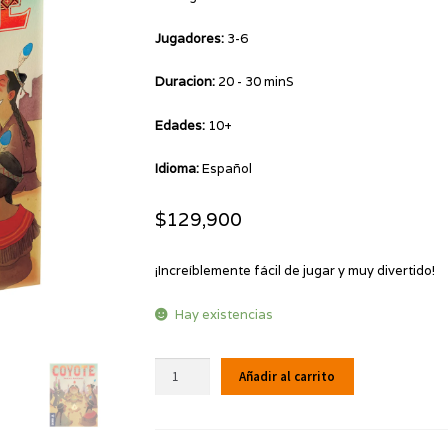
Jugadores:
3-6
Duracion:
20 - 30 minS
Edades:
10+
Idioma:
Español
$
129,900
¡Increíblemente fácil de jugar y muy divertido!
Hay existencias
COYOTE
Añadir al carrito
cantidad