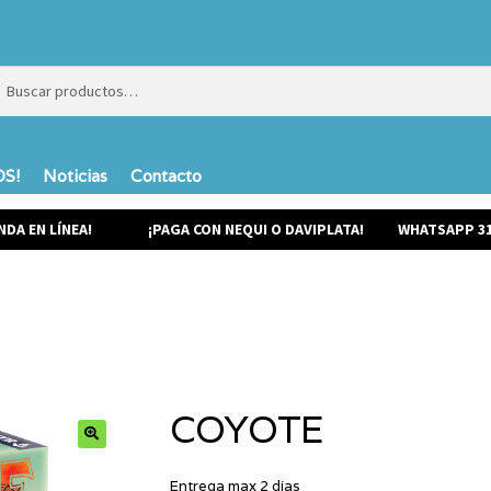
ar
ar
S!
Noticias
Contacto
NDA EN LÍNEA!
¡PAGA CON NEQUI O DAVIPLATA!
WHATSAPP 31
COYOTE
Entrega max 2 días