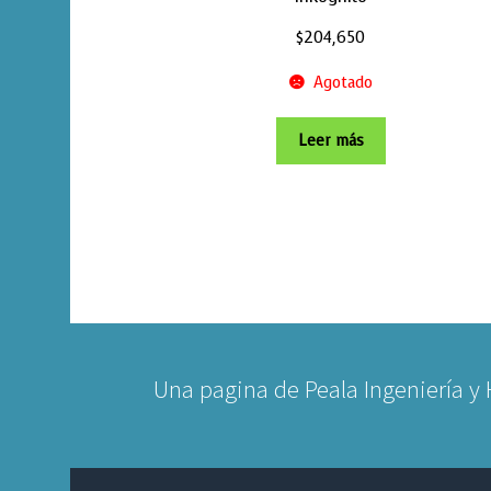
$
204,650
Agotado
Leer más
Una pagina de Peala Ingeniería y