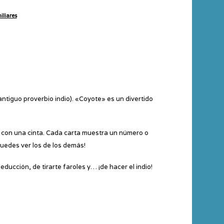
iliares
antiguo proverbio indio). «Coyote» es un divertido
e con una cinta. Cada carta muestra un número o
 puedes ver los de los demás!
ucción, de tirarte faroles y… ¡de hacer el indio!