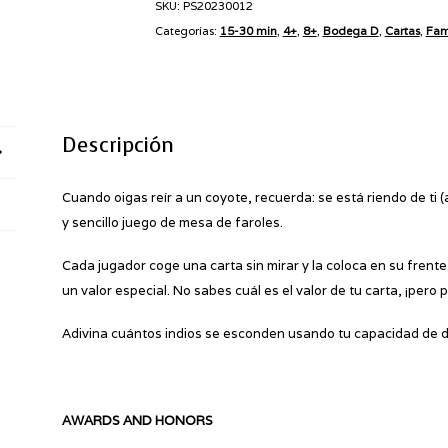
SKU:
PS20230012
Categorías:
15-30 min
,
4+
,
8+
,
Bodega D
,
Cartas
,
Fam
Descripción
Cuando oigas reír a un coyote, recuerda: se está riendo de ti (
y sencillo juego de mesa de faroles.
Cada jugador coge una carta sin mirar y la coloca en su frent
un valor especial. No sabes cuál es el valor de tu carta, ¡pero
Adivina cuántos indios se esconden usando tu capacidad de ded
AWARDS AND HONORS