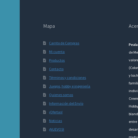
Mapa
Acer
Carrito de Compras
Peala
Mi cuenta
de Me
valor
Productos
(Colo
Contacto
y los 
Términos y condiciones
famili
Juegos, hobby e ingeniería
indivi
Quienes somos
Creem
Información del Envío
Hobby
¡Ofertas!
bland
Noticias
entre 
¡NUEVOS!
desarr
mutu