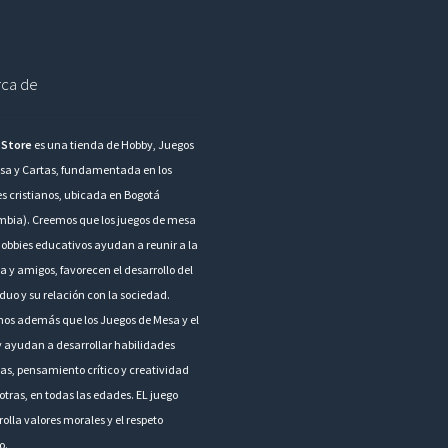
ca de
 Store
es una tienda de Hobby, Juegos
sa y Cartas, fundamentada en los
es cristianos, ubicada en Bogotá
mbia). Creemos que los juegos de mesa
hobbies educativos ayudan a reunir a la
a y amigos, favorecen el desarrollo del
duo y su relación con la sociedad.
os además que los Juegos de Mesa y el
 ayudan a desarrollar habilidades
as, pensamiento crítico y creatividad
otras, en todas las edades. EL juego
olla valores morales y el respeto
o.