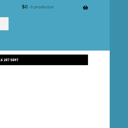
$
0
0 productos
6 287 5897