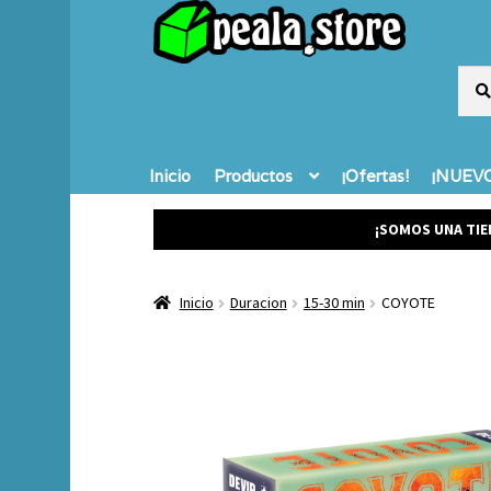
Busc
Busc
por:
Inicio
Productos
¡Ofertas!
¡NUEVO
¡SOMOS UNA TIE
Inicio
Duracion
15-30 min
COYOTE