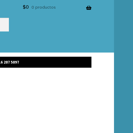
$
0
0 productos
6 287 5897