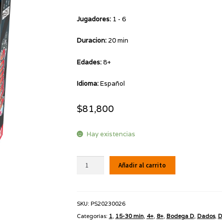
Jugadores:
1 - 6
Duracion:
20 min
Edades:
8+
Idioma:
Español
$
81,800
Hay existencias
Plenus
Añadir al carrito
cantidad
SKU:
PS20230026
Categorías:
1
,
15-30 min
,
4+
,
8+
,
Bodega D
,
Dados
,
D