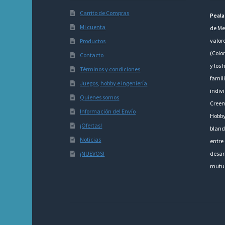
Carrito de Compras
Peala
Mi cuenta
de Me
valor
Productos
(Colo
Contacto
y los 
Términos y condiciones
famili
Juegos, hobby e ingeniería
indivi
Quienes somos
Creem
Información del Envío
Hobby
¡Ofertas!
bland
Noticias
entre 
¡NUEVOS!
desarr
mutu