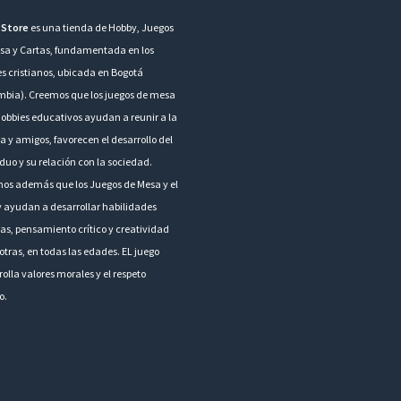
 Store
es una tienda de Hobby, Juegos
sa y Cartas, fundamentada en los
es cristianos, ubicada en Bogotá
mbia). Creemos que los juegos de mesa
hobbies educativos ayudan a reunir a la
a y amigos, favorecen el desarrollo del
duo y su relación con la sociedad.
os además que los Juegos de Mesa y el
 ayudan a desarrollar habilidades
as, pensamiento crítico y creatividad
otras, en todas las edades. EL juego
olla valores morales y el respeto
o.