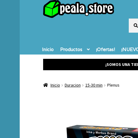
Busc
Busc
por:
Inicio
Productos
¡Ofertas!
¡NUEVO
¡SOMOS UNA TIE
Inicio
Duracion
15-30 min
Plenus