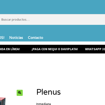
ar
ar
S!
Noticias
Contacto
NDA EN LÍNEA!
¡PAGA CON NEQUI O DAVIPLATA!
WHATSAPP 31
Plenus
Inmediata