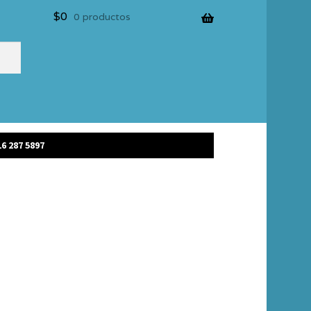
$
0
0 productos
6 287 5897