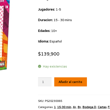
Jugadores:
1-5
Duracion:
15 - 30 mins
Edades:
10+
Idioma:
Español
$
139,900
Hay existencias
TEN
Añadir al carrito
cantidad
SKU:
PS20230065
Categorías:
1
,
15-30 min
,
4+
,
8+
,
Bodega D
,
Cartas
,
F