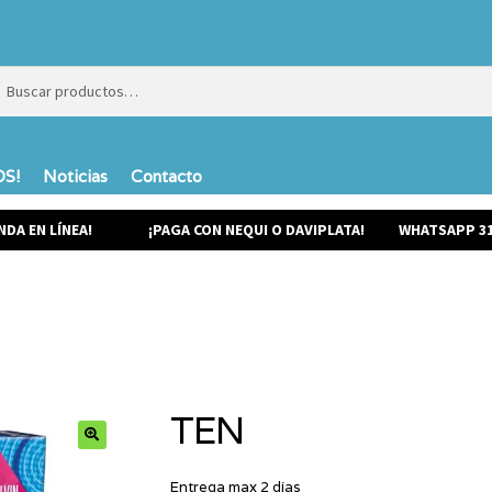
ar
ar
S!
Noticias
Contacto
NDA EN LÍNEA!
¡PAGA CON NEQUI O DAVIPLATA!
WHATSAPP 31
TEN
Entrega max 2 días