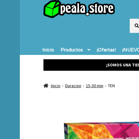
Busc
Busc
por:
Inicio
Productos
¡Ofertas!
¡NUEVO
¡SOMOS UNA TIE
Inicio
Duracion
15-30 min
TEN