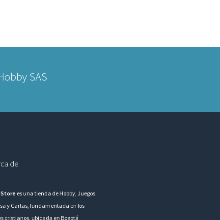
 Hobby SAS
ca de
 Store
es una tienda de Hobby, Juegos
sa y Cartas, fundamentada en los
es cristianos, ubicada en Bogotá