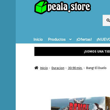
Busc
Busc
por:
Inicio
Productos
¡Ofertas!
¡NUEVO
¡SOMOS UNA TIE
Inicio
Duracion
30-90 min.
Bang! El Duelo