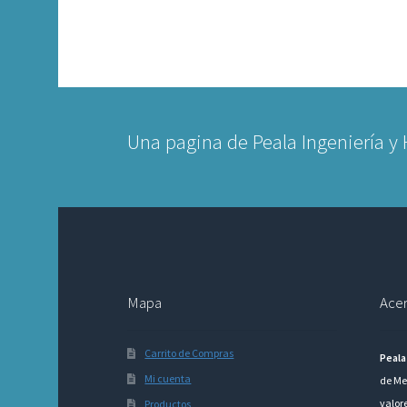
Una pagina de Peala Ingeniería y
Mapa
Acer
Carrito de Compras
Peala
Mi cuenta
de Me
valor
Productos