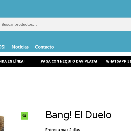
ar
ar
S!
Noticias
Contacto
NDA EN LÍNEA!
¡PAGA CON NEQUI O DAVIPLATA!
WHATSAPP 31
Bang! El Duelo
Entrega max 2 días