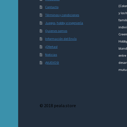
(Colo
Contacto
y los 
Términos y condiciones
famili
Juegos, hobby e ingeniería
indivi
Quienes somos
Creem
Información del Envío
Hobby
¡Ofertas!
bland
Noticias
entre 
¡NUEVOS!
desarr
mutu
© 2018 peala.store