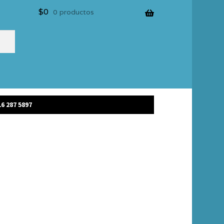
$
0
0 productos
6 287 5897