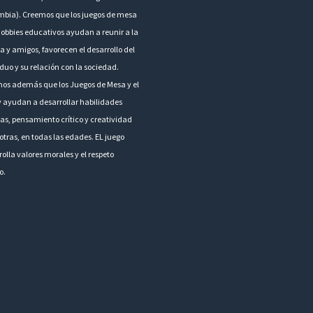
mbia). Creemos que los juegos de mesa
hobbies educativos ayudan a reunir a la
a y amigos, favorecen el desarrollo del
duo y su relación con la sociedad.
os además que los Juegos de Mesa y el
 ayudan a desarrollar habilidades
as, pensamiento crítico y creatividad
otras, en todas las edades. EL juego
olla valores morales y el respeto
o.