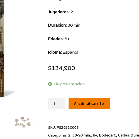
Jugadores:
2
Duracion:
30 min
Edades:
8+
Idioma:
Español
$
134,900
Hay existencias
Bang!
Añadir al carrito
El
Duelo
cantidad
SKU:
PS20210008
Categorías:
2
,
30-90 min.
,
8+
,
Bodega C
,
Cartas
,
Dura