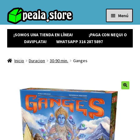
Menú
Inicio
Productos
¡SOMOS UNA TIENDA EN LÍNEA!
¡PAGA CON NEQUI O
Expandi
¡Ofertas!
DAVIPLATA!
WHATSAPP 316 287 5897
el
¡NUEVOS!
menú
Noticias
Inicio
Duracion
30-90 min.
Ganges
hijo
Contacto