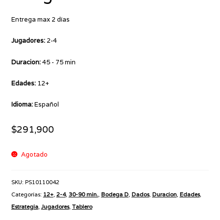
Entrega max 2 días
Jugadores:
2-4
Duracion:
45 - 75 min
Edades:
12+
Idioma:
Español
$
291,900
Agotado
SKU:
PS10110042
Categorías:
12+
,
2-4
,
30-90 min.
,
Bodega D
,
Dados
,
Duracion
,
Edades
,
Estrategia
,
Jugadores
,
Tablero