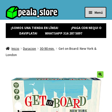
Menú
Inicio
Productos
¡SOMOS UNA TIENDA EN LÍNEA!
¡PAGA CON NEQUI O
Expandi
¡Ofertas!
DAVIPLATA!
WHATSAPP 316 287 5897
el
¡NUEVOS!
menú
Noticias
Inicio
Duracion
30-90 min.
Get on Board: New York &
hijo
Contacto
London