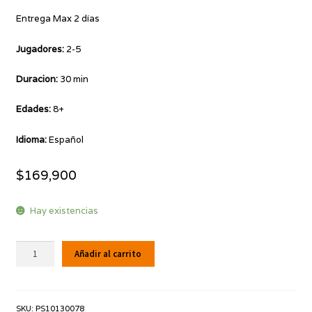
Entrega Max 2 días
Jugadores:
2-5
Duracion:
30 min
Edades:
8+
Idioma:
Español
$
169,900
Hay existencias
Get
Añadir al carrito
on
Board:
New
SKU:
PS10130078