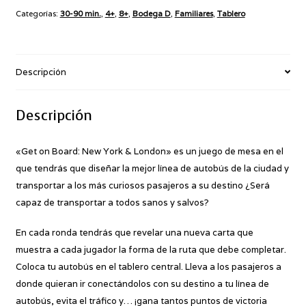
York
Categorías:
30-90 min.
,
4+
,
8+
,
Bodega D
,
Familiares
,
Tablero
&
London
cantidad
Descripción
Descripción
«Get on Board: New York & London» es un juego de mesa en el
que tendrás que diseñar la mejor línea de autobús de la ciudad y
transportar a los más curiosos pasajeros a su destino ¿Será
capaz de transportar a todos sanos y salvos?
En cada ronda tendrás que revelar una nueva carta que
muestra a cada jugador la forma de la ruta que debe completar.
Coloca tu autobús en el tablero central. Lleva a los pasajeros a
donde quieran ir conectándolos con su destino a tu línea de
autobús, evita el tráfico y… ¡gana tantos puntos de victoria