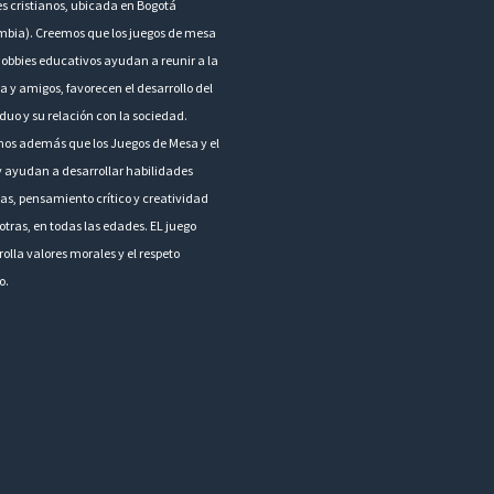
es cristianos, ubicada en Bogotá
mbia). Creemos que los juegos de mesa
hobbies educativos ayudan a reunir a la
a y amigos, favorecen el desarrollo del
duo y su relación con la sociedad.
os además que los Juegos de Mesa y el
 ayudan a desarrollar habilidades
as, pensamiento crítico y creatividad
otras, en todas las edades. EL juego
olla valores morales y el respeto
o.