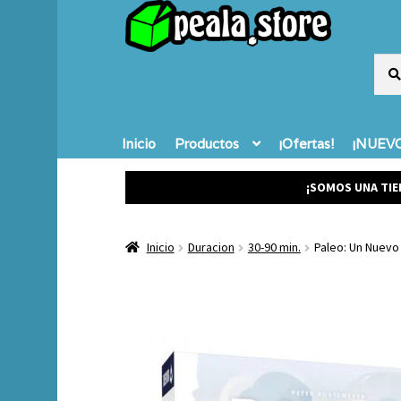
Busc
Busc
por:
Inicio
Productos
¡Ofertas!
¡NUEVO
¡SOMOS UNA TIE
Inicio
Duracion
30-90 min.
Paleo: Un Nuev