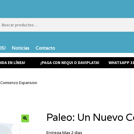
ar
ar
S!
Noticias
Contacto
NDA EN LÍNEA!
¡PAGA CON NEQUI O DAVIPLATA!
WHATSAPP 31
o Comienzo Expansion
Paleo: Un Nuevo 
Entrega Max 2 días