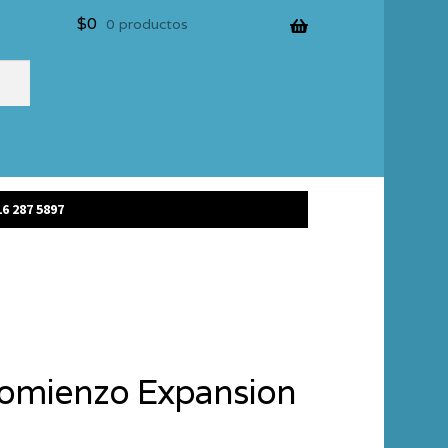
$
0
0 productos
6 287 5897
Comienzo Expansion