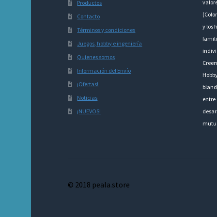
valor
Productos
(Colo
Contacto
y los 
Términos y condiciones
famili
Juegos, hobby e ingeniería
indivi
Quienes somos
Creem
Información del Envío
Hobby
¡Ofertas!
bland
Noticias
entre 
¡NUEVOS!
desarr
mutu
© 2018 peala.store