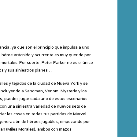
ncia, ya que son el principio que impulsa a uno
 héroe arácnido y ocurrente es muy querido por
ortales. Por suerte, Peter Parker no es el único
os y sus siniestros planes…
lles y tejados de la ciudad de Nueva York y se
, incluyendo a Sandman, Venom, Mysterio y los
res, puedes jugar cada uno de estos escenarios
on una siniestra variedad de nuevos sets de
ar las cosas en todas tus partidas de Marvel
 generación de héroes jugables, empezando por
Man (Miles Morales), ambos con mazos