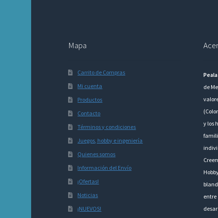
Mapa
Acer
Carrito de Compras
Peala
Mi cuenta
de Me
valor
Productos
(Colo
Contacto
y los 
Términos y condiciones
famili
Juegos, hobby e ingeniería
indivi
Quienes somos
Creem
Información del Envío
Hobby
¡Ofertas!
bland
Noticias
entre 
¡NUEVOS!
desarr