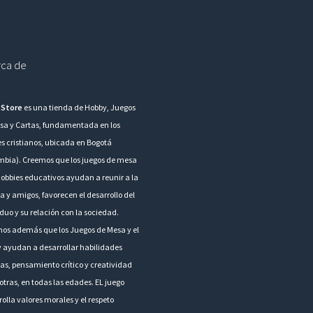
ca de
 Store
es una tienda de Hobby, Juegos
sa y Cartas, fundamentada en los
es cristianos, ubicada en Bogotá
mbia). Creemos que los juegos de mesa
hobbies educativos ayudan a reunir a la
a y amigos, favorecen el desarrollo del
duo y su relación con la sociedad.
os además que los Juegos de Mesa y el
 ayudan a desarrollar habilidades
as, pensamiento crítico y creatividad
otras, en todas las edades. EL juego
olla valores morales y el respeto