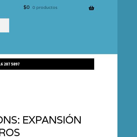
$
0
0 productos
6 287 5897
NS: EXPANSIÓN
TROS