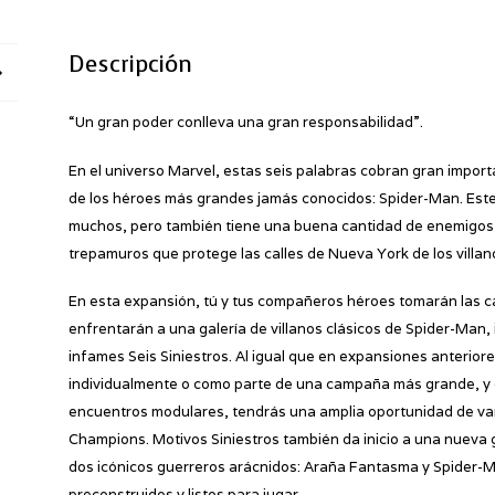
Descripción
“Un gran poder conlleva una gran responsabilidad”.
En el universo Marvel, estas seis palabras cobran gran importa
de los héroes más grandes jamás conocidos: Spider-Man. Este
muchos, pero también tiene una buena cantidad de enemigos m
trepamuros que protege las calles de Nueva York de los villan
En esta expansión, tú y tus compañeros héroes tomarán las ca
enfrentarán a una galería de villanos clásicos de Spider-Man
infames Seis Siniestros. Al igual que en expansiones anterio
individualmente o como parte de una campaña más grande, y c
encuentros modulares, tendrás una amplia oportunidad de vari
Champions. Motivos Siniestros también da inicio a una nueva
dos icónicos guerreros arácnidos: Araña Fantasma y Spider-
preconstruidos y listos para jugar.