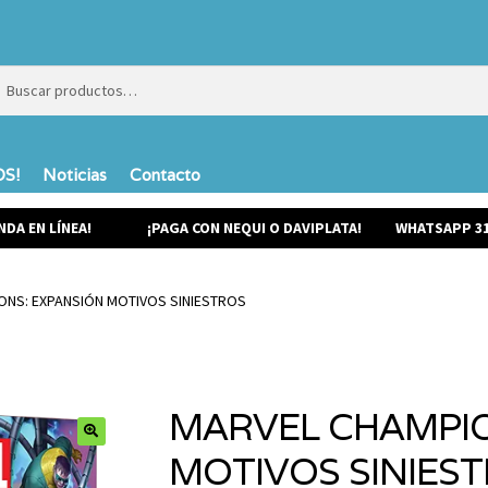
ar
ar
S!
Noticias
Contacto
NDA EN LÍNEA!
¡PAGA CON NEQUI O DAVIPLATA!
WHATSAPP 31
ONS: EXPANSIÓN MOTIVOS SINIESTROS
MARVEL CHAMPIO
MOTIVOS SINIES