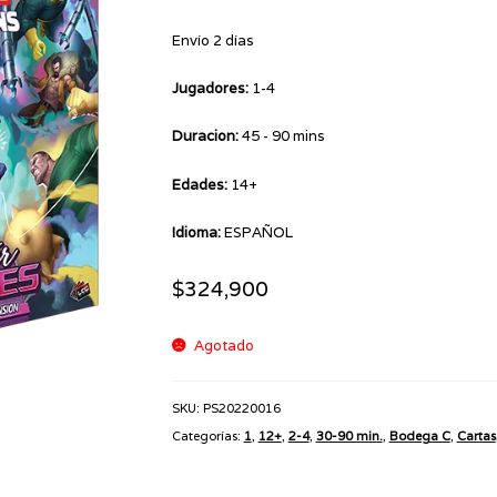
Envío 2 días
Jugadores:
1-4
Duracion:
45 - 90 mins
Edades:
14+
Idioma:
ESPAÑOL
$
324,900
Agotado
SKU:
PS20220016
Categorías:
1
,
12+
,
2-4
,
30-90 min.
,
Bodega C
,
Cartas