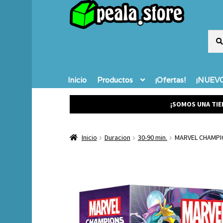
Busc
Busc
por:
Inicio
Productos
¡Ofertas!
¡NUEVO
¡SOMOS UNA TIE
Inicio
Duracion
30-90 min.
MARVEL CHAMPI