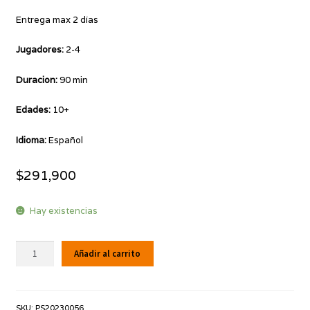
Entrega max 2 días
Jugadores:
2-4
Duracion:
90 min
Edades:
10+
Idioma:
Español
$
291,900
Hay existencias
Treasure
Añadir al carrito
Hunter
cantidad
SKU:
PS20230056