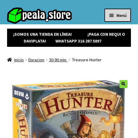
Menú
Inicio
Productos
¡SOMOS UNA TIENDA EN LÍNEA!
¡PAGA CON NEQUI O
Expandi
¡Ofertas!
DAVIPLATA!
WHATSAPP 316 287 5897
el
¡NUEVOS!
menú
Noticias
Inicio
Duracion
30-90 min.
Treasure Hunter
hijo
Contacto