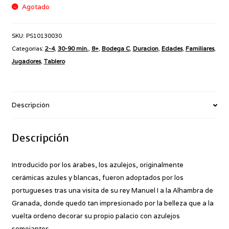
Agotado
SKU:
PS10130030
Categorías:
2-4
,
30-90 min.
,
8+
,
Bodega C
,
Duracion
,
Edades
,
Familiares
,
Jugadores
,
Tablero
Descripción
Descripción
Introducido por los árabes, los azulejos, originalmente
cerámicas azules y blancas, fueron adoptados por los
portugueses tras una visita de su rey Manuel I a la Alhambra de
Granada, donde quedó tan impresionado por la belleza que a la
vuelta ordeno decorar su propio palacio con azulejos
semejantes.