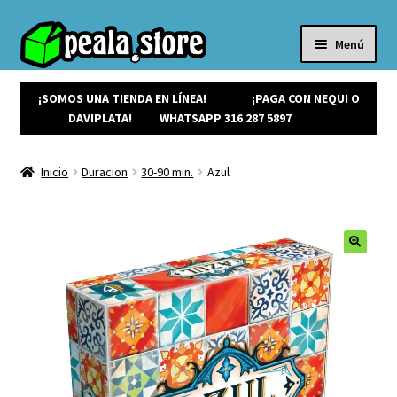
Menú
Inicio
Productos
¡SOMOS UNA TIENDA EN LÍNEA!
¡PAGA CON NEQUI O
Expandi
¡Ofertas!
DAVIPLATA!
WHATSAPP 316 287 5897
el
¡NUEVOS!
menú
Noticias
Inicio
Duracion
30-90 min.
Azul
hijo
Contacto