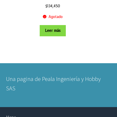
$
134,450
Agotado
Leer más
Una pagina de Peala Ingeniería y Hobby
SAS
Mapa