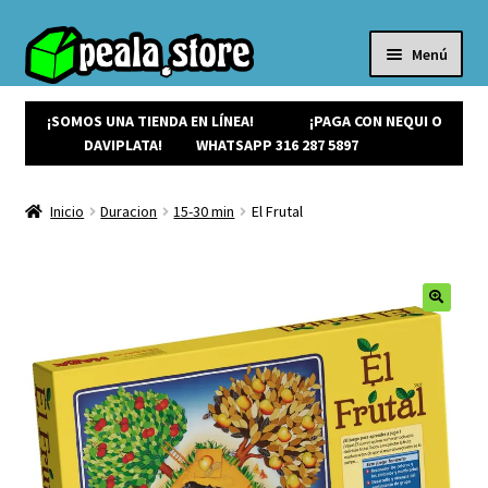
Menú
Inicio
Productos
¡SOMOS UNA TIENDA EN LÍNEA!
¡PAGA CON NEQUI O
Expandi
¡Ofertas!
DAVIPLATA!
WHATSAPP 316 287 5897
el
¡NUEVOS!
menú
Noticias
Inicio
Duracion
15-30 min
El Frutal
hijo
Contacto