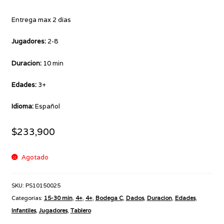
Entrega max 2 días
Jugadores:
2-8
Duracion:
10 min
Edades:
3+
Idioma:
Español
$
233,900
Agotado
SKU:
PS10150025
Categorías:
15-30 min
,
4+
,
4+
,
Bodega C
,
Dados
,
Duracion
,
Edades
,
Infantiles
,
Jugadores
,
Tablero