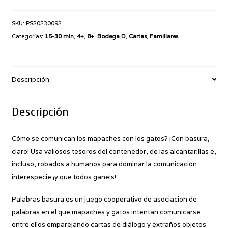
cantidad
SKU:
PS20230092
Categorías:
15-30 min
,
4+
,
8+
,
Bodega D
,
Cartas
,
Familiares
Descripción
Descripción
Cómo se comunican los mapaches con los gatos? ¡Con basura,
claro! Usa valiosos tesoros del contenedor, de las alcantarillas e,
incluso, robados a humanos para dominar la comunicación
interespecie ¡y que todos ganéis!
Palabras basura es un juego cooperativo de asociación de
palabras en el que mapaches y gatos intentan comunicarse
entre ellos emparejando cartas de diálogo y extraños objetos