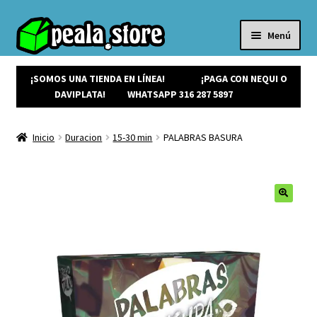
Menú
Inicio
Productos
¡SOMOS UNA TIENDA EN LÍNEA!
¡PAGA CON NEQUI O
Expandi
¡Ofertas!
DAVIPLATA!
WHATSAPP 316 287 5897
el
¡NUEVOS!
menú
Noticias
Inicio
Duracion
15-30 min
PALABRAS BASURA
hijo
Contacto