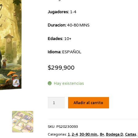
Jugadores:
1-4
Duracion:
40-80 MINS
Edades:
10+
Idioma:
ESPAÑOL
$
299,900
Hay existencias
EVERDELL:
Añadir al carrito
EDICIÓN
ESENCIAL
cantidad
SKU:
PS20230093
Categorías:
1
,
2-4
,
30-90 min.
,
8+
,
Bodega D
,
Cartas
,