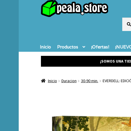
Busc
Busc
por:
Inicio
Productos
¡Ofertas!
¡NUEVO
¡SOMOS UNA TIE
Inicio
Duracion
30-90 min.
EVERDELL: EDICI