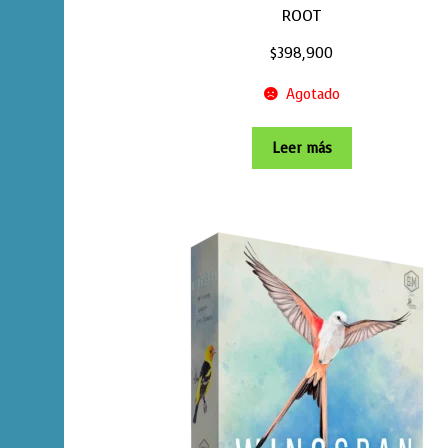
ROOT
$
398,900
Agotado
Leer más