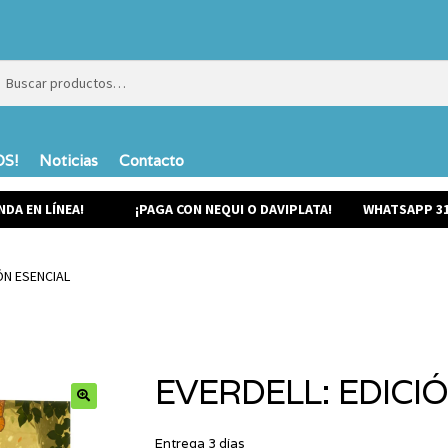
ar
ar
S!
Noticias
Contacto
NDA EN LÍNEA!
¡PAGA CON NEQUI O DAVIPLATA!
WHATSAPP 31
ÓN ESENCIAL
EVERDELL: EDICI
Entrega 3 días