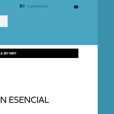
$
0
0 productos
6 287 5897
ÓN ESENCIAL