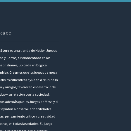
ca de
 Store
es una tienda de Hobby, Juegos
sa y Cartas, fundamentada en los
es cristianos, ubicada en Bogotá
mbia). Creemos que los juegos de mesa
hobbies educativos ayudan a reunir a la
a y amigos, favorecen el desarrollo del
duo y su relación con la sociedad.
os además que los Juegos de Mesa y el
 ayudan a desarrollar habilidades
as, pensamiento crítico y creatividad
otras, en todas las edades. EL juego
olla valores morales y el respeto