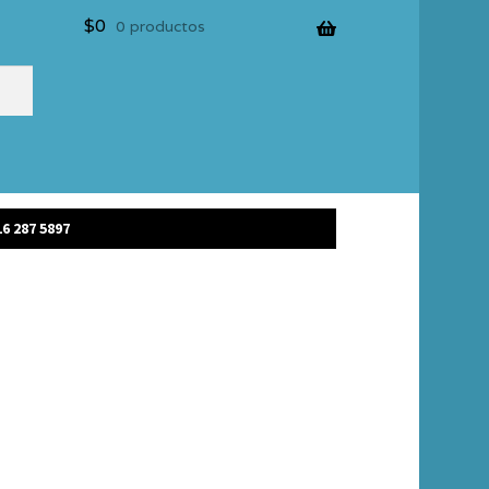
$
0
0 productos
6 287 5897