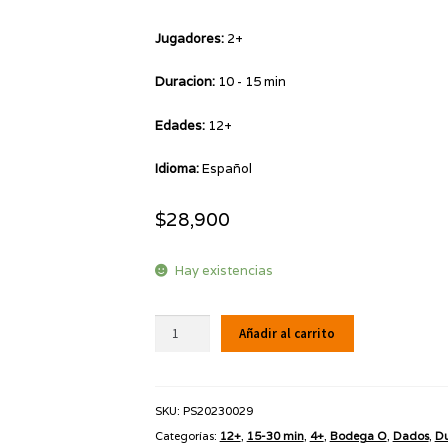
Jugadores:
2+
Duracion:
10 - 15 min
Edades:
12+
Idioma:
Español
$
28,900
Hay existencias
Tumbilis
Añadir al carrito
cantidad
SKU:
PS20230029
Categorías:
12+
,
15-30 min
,
4+
,
Bodega O
,
Dados
,
Du