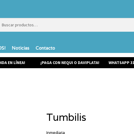
ar
ar
S!
Noticias
Contacto
NDA EN LÍNEA!
¡PAGA CON NEQUI O DAVIPLATA!
WHATSAPP 31
Tumbilis
Inmediata