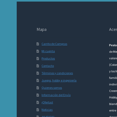
Mapa
Acer
Carrito de Compras
Peala
Mi cuenta
de Me
valor
Productos
(Colo
Contacto
y los 
Términos y condiciones
famili
Juegos, hobby e ingeniería
indivi
Quienes somos
Creem
Información del Envío
Hobby
¡Ofertas!
bland
Noticias
entre 
¡NUEVOS!
desarr