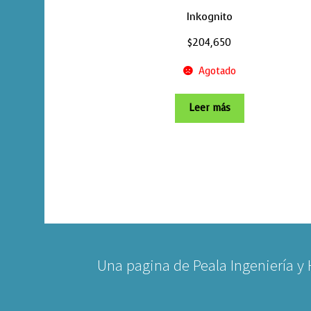
Inkognito
$
204,650
Agotado
Leer más
Una pagina de Peala Ingeniería y