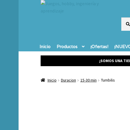
Busc
Busc
por:
Inicio
Productos
¡Ofertas!
¡NUEVO
¡SOMOS UNA TIE
Inicio
Duracion
15-30 min
Tumbilis