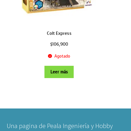
Colt Express
$
106,900
Agotado
Leer más
Una pagina de Peala Ingeniería y Hobby