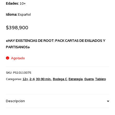
Edades:
10+
Idioma:
Español
$
398,900
«HAY EXISTENCIAS DE ROOT: PACK CARTAS DE EXILIADOS Y
PARTISANOS»
Agotado
SKU:
PS10110075
Categorías:
12+
,
2-4
,
30-90 min.
,
Bodega C
,
Estrategia
,
Guerra
,
Tablero
Descripción