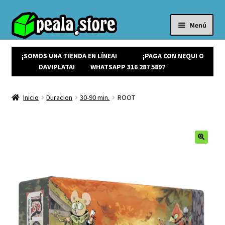
Menú
Inicio
Productos
¡SOMOS UNA TIENDA EN LÍNEA!
¡PAGA CON NEQUI O
Expandi
¡Ofertas!
DAVIPLATA!
WHATSAPP 316 287 5897
el
¡NUEVOS!
menú
Noticias
Inicio
Duracion
30-90 min.
ROOT
hijo
Contacto