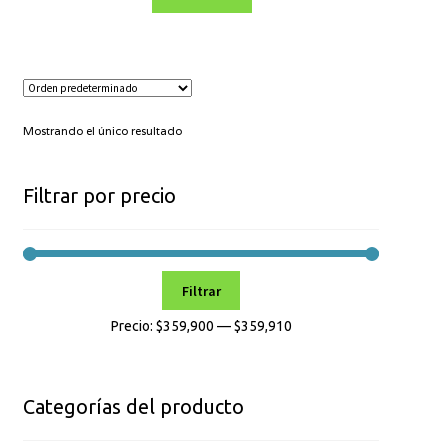
Mostrando el único resultado
Filtrar por precio
Precio
Precio
Filtrar
mínimo
máximo
Precio:
$359,900
—
$359,910
Categorías del producto