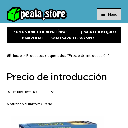
Menú
Inicio
Productos
¡SOMOS UNA TIENDA EN LÍNEA!
¡PAGA CON NEQUI O
Expandi
¡Ofertas!
DAVIPLATA!
WHATSAPP 316 287 5897
el
¡NUEVOS!
menú
Noticias
Inicio
Productos etiquetados “Precio de introducción”
hijo
Contacto
Precio de introducción
Mostrando el único resultado