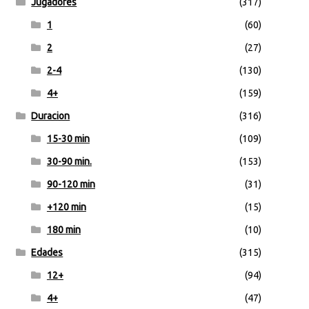
Jugadores
(317)
1
(60)
2
(27)
2-4
(130)
4+
(159)
Duracion
(316)
15-30 min
(109)
30-90 min.
(153)
90-120 min
(31)
+120 min
(15)
180 min
(10)
Edades
(315)
12+
(94)
4+
(47)