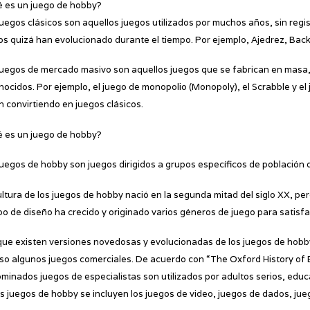
 es un juego de hobby?
juegos clásicos son aquellos juegos utilizados por muchos años, sin regis
os quizá han evolucionado durante el tiempo. Por ejemplo, Ajedrez, Ba
juegos de mercado masivo son aquellos juegos que se fabrican en masa, 
nocidos. Por ejemplo, el juego de monopolio (Monopoly), el Scrabble y el 
n convirtiendo en juegos clásicos.
 es un juego de hobby?
juegos de hobby son juegos dirigidos a grupos específicos de población q
ultura de los juegos de hobby nació en la segunda mitad del siglo XX, pe
o de diseño ha crecido y originado varios géneros de juego para satisf
ue existen versiones novedosas y evolucionadas de los juegos de hobby,
uso algunos juegos comerciales. De acuerdo con “The Oxford History of
minados juegos de especialistas son utilizados por adultos serios, educ
os juegos de hobby se incluyen los juegos de video, juegos de dados, jue