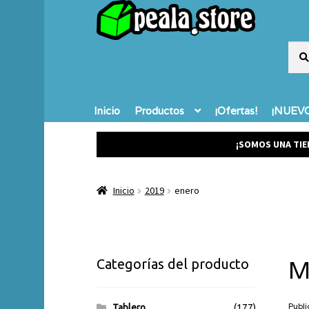
Busc
Busc
por:
Inicio
Productos
¡Ofertas!
¡NUEVO
¡SOMOS UNA TIE
Inicio
2019
enero
M
Categorías del producto
Publi
Tablero
(177)