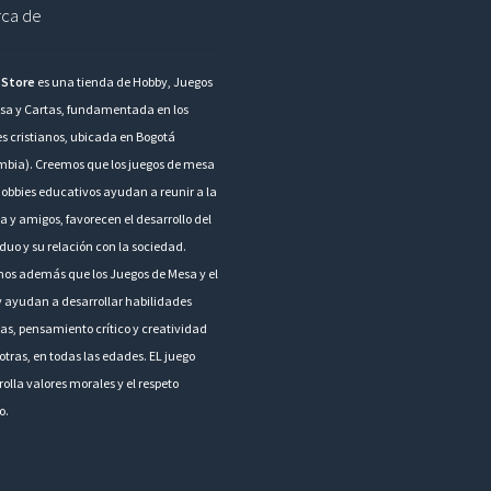
ca de
 Store
es una tienda de Hobby, Juegos
sa y Cartas, fundamentada en los
es cristianos, ubicada en Bogotá
mbia). Creemos que los juegos de mesa
hobbies educativos ayudan a reunir a la
a y amigos, favorecen el desarrollo del
duo y su relación con la sociedad.
os además que los Juegos de Mesa y el
 ayudan a desarrollar habilidades
as, pensamiento crítico y creatividad
otras, en todas las edades. EL juego
olla valores morales y el respeto
o.