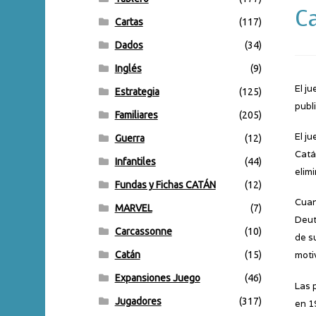
C
Cartas
(117)
Dados
(34)
Inglés
(9)
El j
Estrategia
(125)
publ
Familiares
(205)
El j
Guerra
(12)
Catá
Infantiles
(44)
elim
Fundas y Fichas CATÁN
(12)
Cuan
MARVEL
(7)
Deut
Carcassonne
(10)
de s
Catán
(15)
moti
Expansiones Juego
(46)
Las 
Jugadores
(317)
en 1