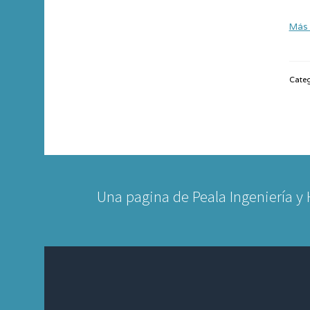
Más 
Categ
Una pagina de Peala Ingeniería y