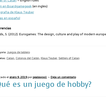
ler of Catan
– English rules
n en Boardgamegeek
(en inglés)
grafía de Klaus Teuber
as en español
rencias
s, S. (2012). Eurogames: The design, culture and play of modern eur
oría:
Juegos de tablero
etas:
Catan
,
Colonos del Catán
,
Klaus Teuber
,
Settlers of Catan
cado el
enero 9, 2019
por
pealawoo1
—
Deja un comentario
Qué es un juego de hobby?