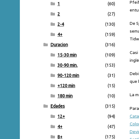
Pfei
1
(60)
entu
2
(27)
De S
2-4
(130)
sema
4+
(159)
Tidwe
Duracion
(316)
Casi
15-30 min
(109)
inglé
30-90 min.
(153)
Debi
90-120 min
(31)
que 
+120 min
(15)
La m
180 min
(10)
Edades
(315)
Para
Cat
12+
(94)
Colo
4+
(47)
Devi
8+
(175)