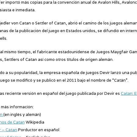
fer importó más copias para la convención anual de Avalon Hills, Avalon
siasta e inmediata.
jedler von Catan o Settler of Catan, abrió el camino de los juegos alem
nas de la publicación del juego en Estados unidos, se difundió en inte
lls.
 al mismo tiempo, el fabricante estadounidense de Juegos Maygfair Gam
s, Settlers of Catan así como otros títulos de origen alemán.
do a su popularidad, la empresa española de juegos Devir lanzó una pub
luego se modificó y se publicó en el 2011 bajo el nombre de “Catán”.
as reciente versión en español del juego publicada por Devir es
Catan: E
 más información:
an
(en inglés y alemán)
nos de Catan
Wikipedia
r – Catan
Porductor en español