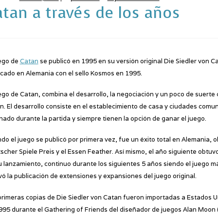
atan a través de los años
uego de
Catan
se publicó en 1995 en su versión original Die Siedler von 
icado en Alemania con el sello Kosmos en 1995.
uego de Catan, combina el desarrollo, la negociación y un poco de suerte 
n. El desarrollo consiste en el establecimiento de casa y ciudades com
inado durante la partida y siempre tienen la opción de ganar el juego.
do el juego se publicó por primera vez, fue un éxito total en Alemania, o
scher Spiele Preis y el Essen Feather. Así mismo, el año siguiente obtuv
u lanzamiento, continuo durante los siguientes 5 años siendo el juego m
vó la publicación de extensiones y expansiones del juego original.
primeras copias de Die Siedler von Catan fueron importadas a Estados 
995 durante el Gathering of Friends del diseñador de juegos Alan Moon (