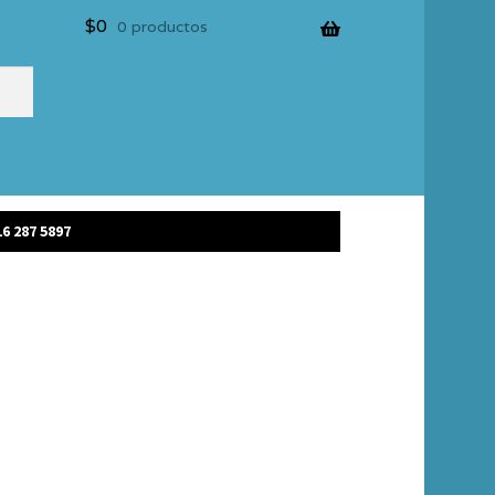
$
0
0 productos
6 287 5897