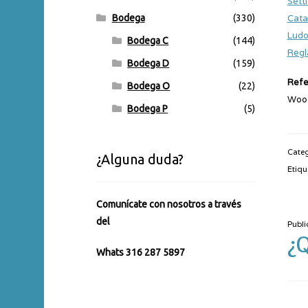
Sett
Cata
Bodega
(330)
Ludo
Bodega C
(144)
Regl
Bodega D
(159)
Refe
Bodega O
(22)
Wood
Bodega P
(5)
Categ
¿Alguna duda?
Etiqu
Comunícate con nosotros a través
del
Publi
¿
Whats 316 287 5897