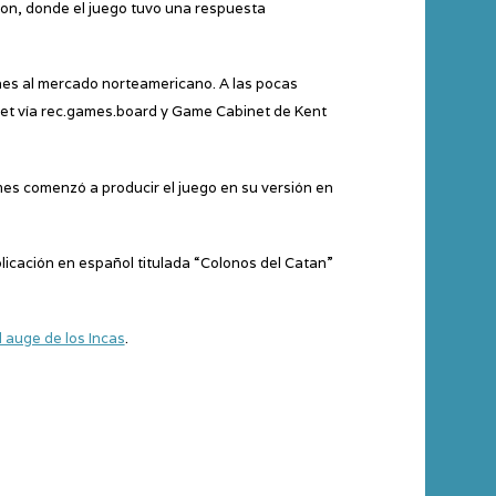
con, donde el juego tuvo una respuesta
anes al mercado norteamericano. A las pocas
rnet vía rec.games.board y Game Cabinet de Kent
es comenzó a producir el juego en su versión en
licación en español titulada “Colonos del Catan”
l auge de los Incas
.