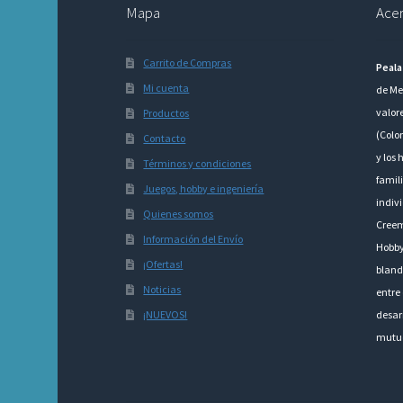
Mapa
Acer
Carrito de Compras
Peala
Mi cuenta
de Me
valor
Productos
(Colo
Contacto
y los 
Términos y condiciones
famili
Juegos, hobby e ingeniería
indivi
Quienes somos
Creem
Información del Envío
Hobby
¡Ofertas!
bland
Noticias
entre 
¡NUEVOS!
desarr
mutu