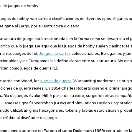
s de juegos de hobby
juegos de hobby han sufrido clasificaciones de diversos tipos. Algunos ag
se gana el juego, por su estructura o diseño.
structura del juego está relacionada con la forma como se desarrolla el j
cífico que lo juega. De aquí que los juegos de hobby suelen clasificarse 
nante: Juegos de rol,
Juegos de cartas
coleccionables, Eurogames y jueg
ccionables y los Eurogames los define claramente su estructura. Sin emb
ifican como juegos de guerra [1].
cuerdo con Wood, los
juegos de guerra
(Wargaming) modernos se originar
aciones de guerra reales. En 1954 Charles Roberts diseño el primer jueg
añía de juegos Avalon Hill. A partir de su éxito, surgieron otras compañ
), Game Designer’s Workshop (GDW) and Simulations Design Corporation 
nudo utilizaban grids hexagonales, tokens y tablas estadísticas y proba
e crédito al diseñador del juego.
ismo tiempo aparece en Europa el juego Diplomacy (1959) centrado en las