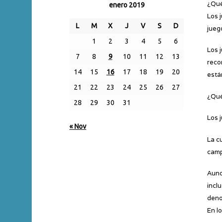
¿Qué
enero 2019
Los 
L
M
X
J
V
S
D
jueg
1
2
3
4
5
6
Los 
7
8
9
10
11
12
13
reco
14
15
16
17
18
19
20
está
21
22
23
24
25
26
27
¿Qué
28
29
30
31
Los 
« Nov
La c
camp
Aunq
incl
deno
En l