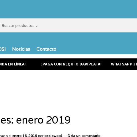
ar
ar
S!
Noticias
Contacto
NDA EN LÍNEA!
¡PAGA CON NEQUI O DAVIPLATA!
WHATSAPP 31
es:
enero 2019
cado el
enero 16, 2019
por
pealawoo1
—
Deja un comentario