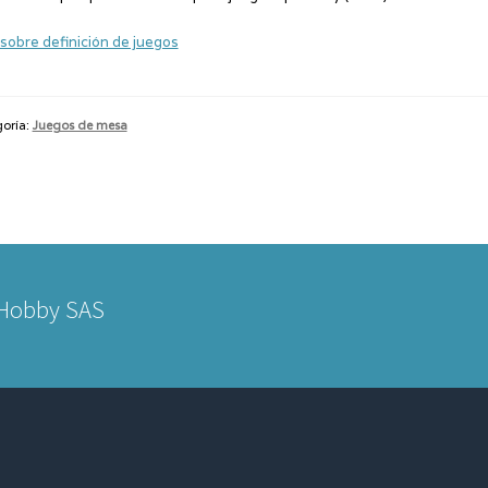
sobre definición de juegos
oría:
Juegos de mesa
 Hobby SAS