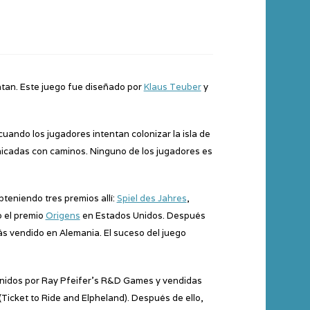
Catan. Este juego fue diseñado por
Klaus Teuber
y
cuando los jugadores intentan colonizar la isla de
unicadas con caminos. Ninguno de los jugadores es
bteniendo tres premios allí:
Spiel des Jahres
,
o el premio
Origens
en Estados Unidos. Después
ás vendido en Alemania. El suceso del juego
Unidos por Ray Pfeifer’s R&D Games y vendidas
Ticket to Ride and Elpheland). Después de ello,