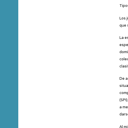
Tipo
Los 
que 
La e
espe
domi
cole
clas
De a
situ
comp
(SPI
a me
dars
Al m