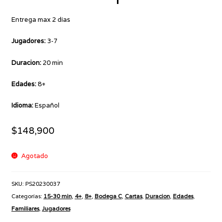
Entrega max 2 días
Jugadores:
3-7
Duracion:
20 min
Edades:
8+
Idioma:
Español
$
148,900
Agotado
SKU:
PS20230037
Categorías:
15-30 min
,
4+
,
8+
,
Bodega C
,
Cartas
,
Duracion
,
Edades
,
Familiares
,
Jugadores