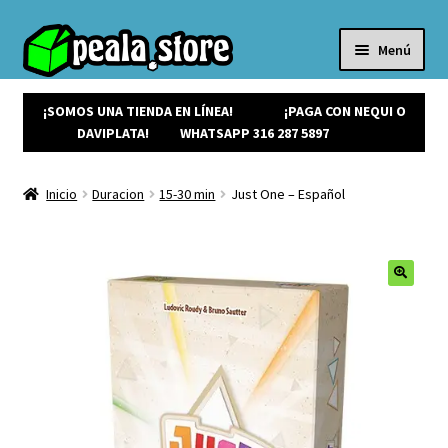
Menú
Inicio
Productos
¡SOMOS UNA TIENDA EN LÍNEA!
¡PAGA CON NEQUI O
Expandi
¡Ofertas!
DAVIPLATA!
WHATSAPP 316 287 5897
el
¡NUEVOS!
menú
Noticias
Inicio
Duracion
15-30 min
Just One – Español
hijo
Contacto