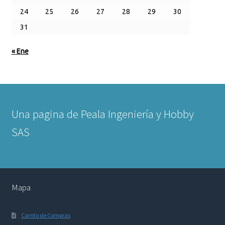
24
25
26
27
28
29
30
31
« Ene
Una pagina de Peala Ingeniería y Hobby
SAS
Mapa
Carrito de Compras