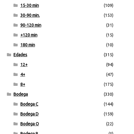
15-30 min
(109)
30-90 min.
(153)
90-120 min
(31)
+120 min
(15)
180 min
(10)
Edades
(315)
12+
(94)
4+
(47)
8+
(175)
Bodega
(330)
Bodega C
(144)
Bodega D
(159)
Bodega O
(22)
Bodega P
(5)