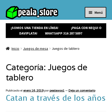
Menú
Inicio
Productos
¡SOMOS UNA TIENDA EN LÍNEA!
¡PAGA CON NEQUI O
Expandi
¡Ofertas!
DAVIPLATA!
WHATSAPP 316 287 5897
el
¡NUEVOS!
menú
Noticias
Inicio
Juegos de mesa
Juegos de tablero
hijo
Contacto
Categoría:
Juegos de
tablero
Publicado el
enero 16, 2019
por
pealawoo1
—
Deja un comentario
Catan a través de los años