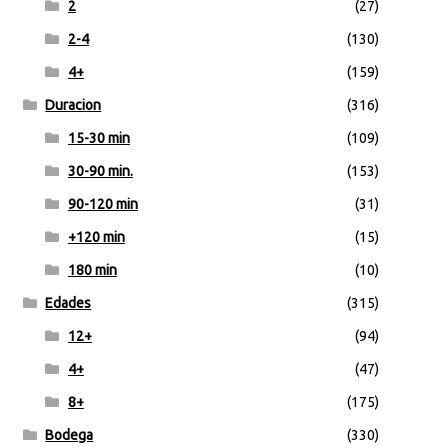
2
(27)
2-4
(130)
4+
(159)
Duracion
(316)
15-30 min
(109)
30-90 min.
(153)
90-120 min
(31)
+120 min
(15)
180 min
(10)
Edades
(315)
12+
(94)
4+
(47)
8+
(175)
Bodega
(330)