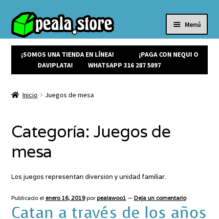
Menú
Inicio
Productos
¡SOMOS UNA TIENDA EN LÍNEA!
¡PAGA CON NEQUI O
Expandi
¡Ofertas!
DAVIPLATA!
WHATSAPP 316 287 5897
el
¡NUEVOS!
menú
Noticias
Inicio
Juegos de mesa
hijo
Contacto
Categoría:
Juegos de
mesa
Los juegos representan diversión y unidad familiar.
Publicado el
enero 16, 2019
por
pealawoo1
—
Deja un comentario
Catan a través de los años