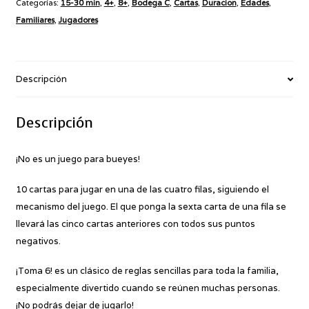
Categorías:
15-30 min
,
4+
,
8+
,
Bodega C
,
Cartas
,
Duracion
,
Edades
,
Familiares
,
Jugadores
Descripción
Descripción
¡No es un juego para bueyes!
10 cartas para jugar en una de las cuatro filas, siguiendo el
mecanismo del juego. El que ponga la sexta carta de una fila se
llevará las cinco cartas anteriores con todos sus puntos
negativos.
¡Toma 6! es un clásico de reglas sencillas para toda la familia,
especialmente divertido cuando se reúnen muchas personas.
¡No podrás dejar de jugarlo!