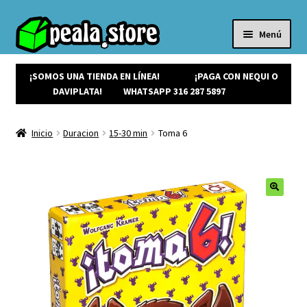
Menú
Inicio
Productos
¡SOMOS UNA TIENDA EN LÍNEA!
¡PAGA CON NEQUI O
Expandi
¡Ofertas!
DAVIPLATA!
WHATSAPP 316 287 5897
el
¡NUEVOS!
menú
Noticias
Inicio
Duracion
15-30 min
Toma 6
hijo
Contacto