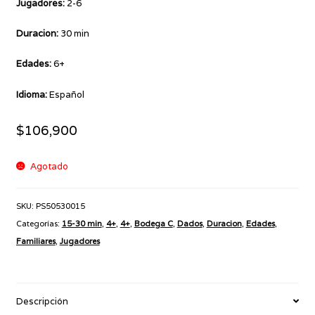
Jugadores:
2-6
Duracion:
30 min
Edades:
6+
Idioma:
Español
$
106,900
Agotado
SKU:
PS50530015
Categorías:
15-30 min
,
4+
,
4+
,
Bodega C
,
Dados
,
Duracion
,
Edades
,
Familiares
,
Jugadores
Descripción