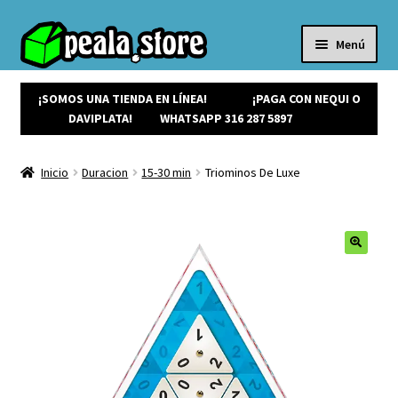
Menú
Inicio
Productos
¡SOMOS UNA TIENDA EN LÍNEA!
¡PAGA CON NEQUI O
Expandi
¡Ofertas!
DAVIPLATA!
WHATSAPP 316 287 5897
el
¡NUEVOS!
menú
Noticias
Inicio
Duracion
15-30 min
Triominos De Luxe
hijo
Contacto