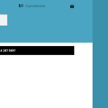
$
0
0 productos
6 287 5897