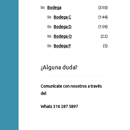
Bodega
(330)
Bodega C
(144)
Bodega D
(159)
Bodega O
(22)
Bodega P
(5)
¿Alguna duda?
Comunícate con nosotros a través
del
Whats 316 287 5897