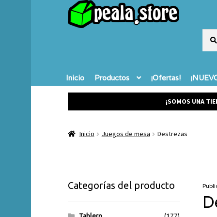
Busc
Busc
por:
Inicio
Productos
¡Ofertas!
¡NUEVO
¡SOMOS UNA TIE
Inicio
Juegos de mesa
Destrezas
Categorías del producto
Publi
D
Tablero
(177)