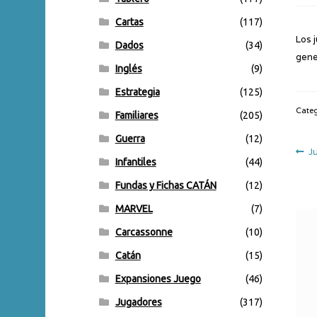
Cartas
(117)
Los 
Dados
(34)
gene
Inglés
(9)
Estrategia
(125)
Categ
Familiares
(205)
Guerra
(12)
N
An
J
Infantiles
(44)
d
Fundas y Fichas CATÁN
(12)
e
MARVEL
(7)
Carcassonne
(10)
Catán
(15)
Expansiones Juego
(46)
Jugadores
(317)