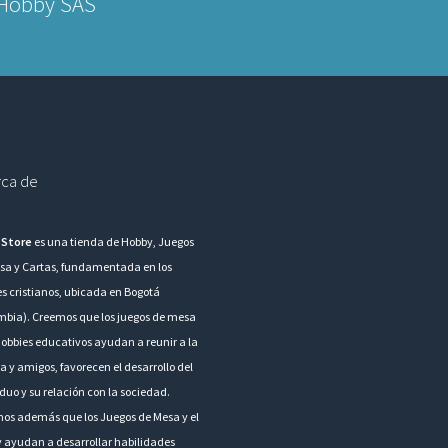
 Hobby SAS
ca de
 Store
es una tienda de Hobby, Juegos
sa y Cartas, fundamentada en los
es cristianos, ubicada en Bogotá
mbia). Creemos que los juegos de mesa
hobbies educativos ayudan a reunir a la
a y amigos, favorecen el desarrollo del
duo y su relación con la sociedad.
os además que los Juegos de Mesa y el
 ayudan a desarrollar habilidades