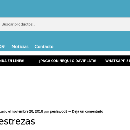
ar
ar
S!
Noticias
Contacto
NDA EN LÍNEA!
¡PAGA CON NEQUI O DAVIPLATA!
WHATSAPP 31
cado el
noviembre 28, 2018
por
pealawoo1
—
Deja un comentario
estrezas