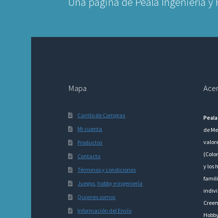
Una pagina de Peala Ingeniería y
Mapa
Acer
Carrito de Compras
Peala
Mi cuenta
de Me
valor
Productos
(Colo
Contacto
y los 
Términos y condiciones
famili
Juegos, hobby e ingeniería
indivi
Quienes somos
Creem
Información del Envío
Hobby