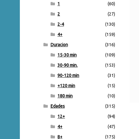
1
(60)
2
(27)
2-4
(130)
4+
(159)
Duracion
(316)
15-30 min
(109)
30-90 min.
(153)
90-120 min
(31)
+120 min
(15)
180 min
(10)
Edades
(315)
12+
(94)
4+
(47)
8+
(175)